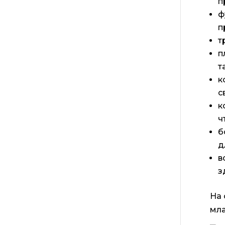
п
ф
п
т
п
т
к
с
к
ч
б
д
в
з
На 
мла