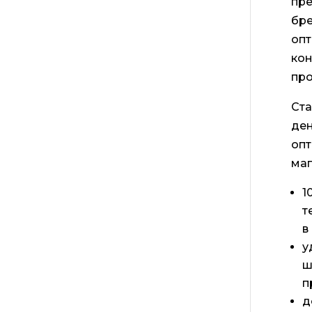
пре
бре
опт
кон
про
Ста
ден
опт
маг
1
т
в
у
ш
п
д