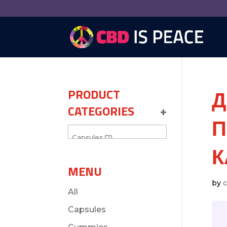
Д
PRODUCT
CATEGORIES
+
П
К
MENU
by
All
Capsules