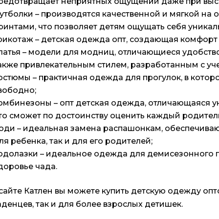
редотвращает неприятных ощущений даже при выс
утболки – производятся качественной и мягкой на 
ринтами, что позволяет детям ощущать себя уникал
рикотаж – детская одежда опт, создающая комфорт
латья – модели для модниц, отличающиеся удобство
акже привлекательным стилем, разработанным с уч
остюмы – практичная одежда для прогулок, в котор
вободно;
омбинезоны – опт детская одежда, отличающаяся у
то сможет по достоинству оценить каждый родител
оди – идеальная замена распашонкам, обеспечива
ля ребенка, так и для его родителей;
одолазки – идеальное одежда для демисезонного 
доровье чада.
сайте Катлен вы можете купить детскую одежду опт
денцев, так и для более взрослых детишек.