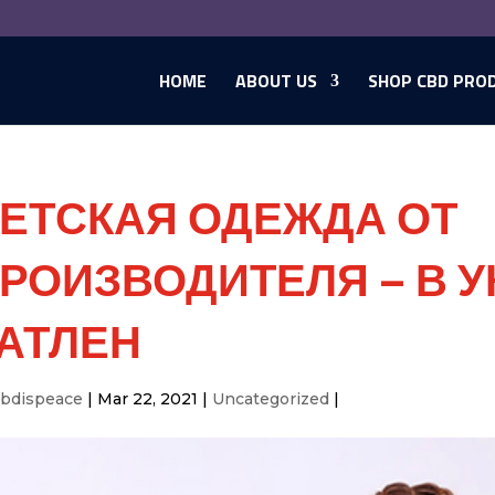
HOME
ABOUT US
SHOP CBD PRO
ЕТСКАЯ ОДЕЖДА ОТ
РОИЗВОДИТЕЛЯ – В У
АТЛЕН
cbdispeace
|
Mar 22, 2021
|
Uncategorized
|