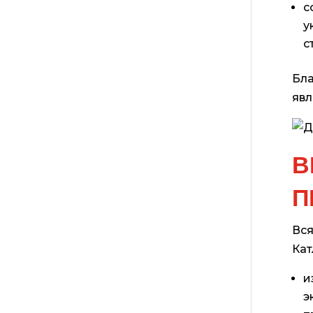
с
у
с
Бла
явл
В
П
Вся
Кат
и
э