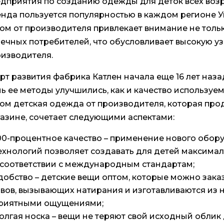
дприятия по созданию одежды для деток всех возр
нда пользуется популярностью в каждом регионе У
ом от производителя привлекает внимание не толь
ечных потребителей, что обусловливает высокую у
изводителя.
рт развития фабрика Катлен начала еще 16 лет наза
ь ее методы улучшились, как и качество используе
ом детская одежда от производителя, которая про
азине, сочетает следующими аспектами:
00-процентное качество – применение нового обор
ехнологий позволяет создавать для детей максимал
 соответствии с международным стандартам;
добство – детские вещи оптом, которые можно заказ
вов, вызывающих натирания и изготавливаются из 
риятными ощущениями;
олгая носка – вещи не теряют свой исходный облик 