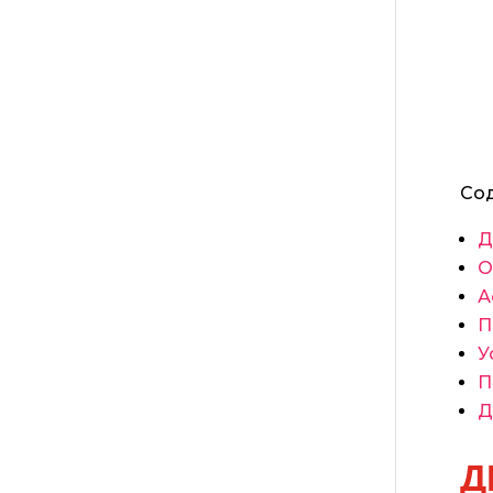
Со
Д
О
А
П
У
П
Д
Д