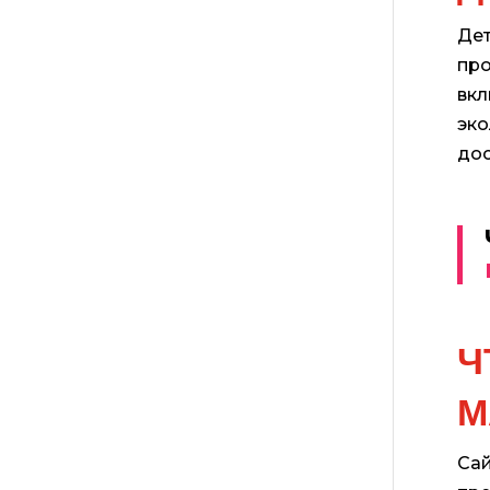
Дет
про
вкл
эко
дос
Ч
М
Сай